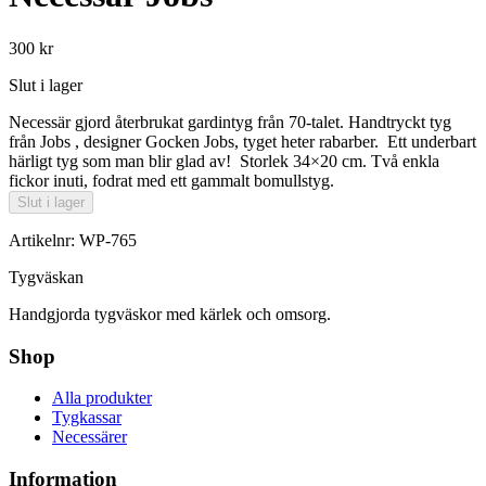
300 kr
Slut i lager
Necessär gjord återbrukat gardintyg från 70-talet. Handtryckt tyg
från Jobs , designer Gocken Jobs, tyget heter rabarber. Ett underbart
härligt tyg som man blir glad av! Storlek 34×20 cm. Två enkla
fickor inuti, fodrat med ett gammalt bomullstyg.
Slut i lager
Artikelnr: WP-765
Tygväskan
Handgjorda tygväskor med kärlek och omsorg.
Shop
Alla produkter
Tygkassar
Necessärer
Information