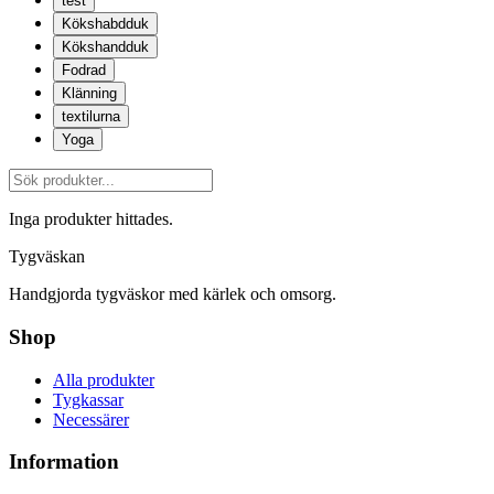
test
Kökshabdduk
Kökshandduk
Fodrad
Klänning
textilurna
Yoga
Inga produkter hittades.
Tygväskan
Handgjorda tygväskor med kärlek och omsorg.
Shop
Alla produkter
Tygkassar
Necessärer
Information